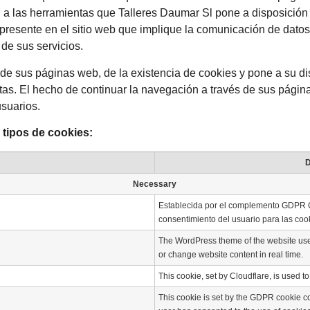
 a las herramientas que Talleres Daumar Sl pone a disposición 
io presente en el sitio web que implique la comunicación de dato
 de sus servicios.
de sus páginas web, de la existencia de cookies y pone a su disp
stas. El hecho de continuar la navegación a través de sus págin
usuarios.
s tipos de cookies:
Necessary
Establecida por el complemento GDPR Co
consentimiento del usuario para las cook
The WordPress theme of the website uses
or change website content in real time.
This cookie, set by Cloudflare, is used 
This cookie is set by the GDPR cookie co