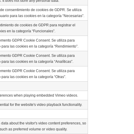
. It does not store any personal data.
n de consentimiento de cookies de GDPR. Se utiliza
uario para las cookies en la categoría “Necesarias”.
ntimiento de cookies de GDPR para registrar el
ies en la categoría “Funcionales”.
lemento GDPR Cookie Consent. Se utiliza para
 para las cookies en la categoría “Rendimiento”.
lemento GDPR Cookie Consent. Se utiliza para
para las cookies en la categoría “Analíticas”.
lemento GDPR Cookie Consent. Se utiliza para
para las cookies en la categoría “Otras”.
references when playing embedded Vimeo videos.
ntial for the website's video playback functionality.
data about the visitor's video content preferences, so
uch as preferred volume or video quality.