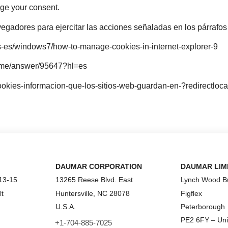
e your consent.
egadores para ejercitar las acciones señaladas en los párrafos 
s-es/windows7/how-to-manage-cookies-in-internet-explorer-9
rome/answer/95647?hl=es
/cookies-informacion-que-los-sitios-web-guardan-en-?redirectlo
DAUMAR CORPORATION
DAUMAR LIM
13-15
13265 Reese Blvd.
East
Lynch Wood Bu
lt
Huntersville, NC 28078
Figflex
U.S.A.
Peterborough
PE2 6FY – Un
+1-704-885-7025